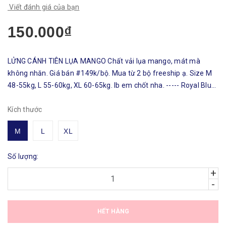
Viết đánh giá của bạn
150.000₫
LỬNG CÁNH TIÊN LỤA MANGO Chất vải lụa mango, mát mà
không nhăn. Giá bán #149k/bộ. Mua từ 2 bộ freeship ạ. Size M
48-55kg, L 55-60kg, XL 60-65kg. Ib em chốt nha. ----- Royal Blue
Shop Hotline, Zalo: 0919958778 web: https://royalblueshop.vn
#dobodet...
Kích thước
M
L
XL
Số lượng:
+
-
HẾT HÀNG