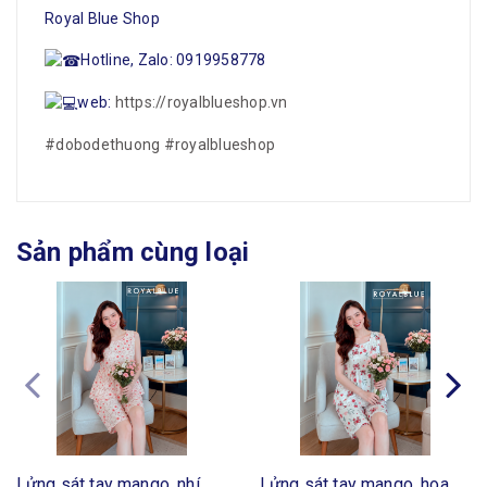
Royal Blue Shop
Hotline, Zalo: 0919958778
web:
https://royalblueshop.vn
#dobodethuong
#royalblueshop
Sản phẩm cùng loại
Lửng sát tay mango, nhí
Lửng sát tay mango, hoa