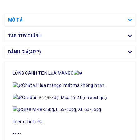
MÔ TẢ
TAB TÙY CHỈNH
ĐÁNH GIÁ(APP)
LỬNG CÁNH TIÊN LỤA MANGO
Chất vải lụa mango, mát mà không nhăn.
Giá bán
#149k
/bộ. Mua từ 2 bộ freeship ạ.
Size M 48-55kg, L 55-60kg, XL 60-65kg.
Ib em chốt nha.
-----