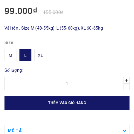
99.000₫
155.000₫
Vải tôn . Size M (48-55kg), L (55-60kg), XL 60-65kg
Size
M
L
XL
Số lượng:
+
-
THÊM VÀO GIỎ HÀNG
MÔ TẢ