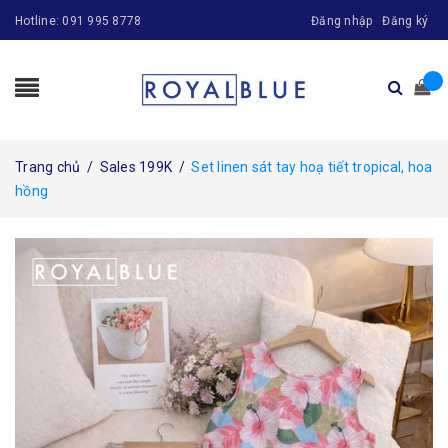
Hotline:
091 995 8778
Đăng nhập
Đăng ký
Trang chủ
/
Sales 199K
/
Set linen sát tay hoạ tiết tropical, hoa
hồng