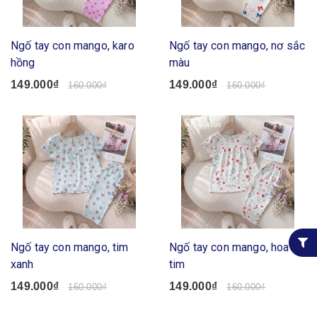
Ngố tay con mango, karo
Ngố tay con mango, nơ sắc
hồng
màu
149.000₫
149.000₫
160.000₫
160.000₫
Ngố tay con mango, tim
Ngố tay con mango, hoa đỏ
xanh
tim
149.000₫
149.000₫
160.000₫
160.000₫