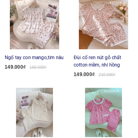
Ngố tay con mango,tim nâu
Đùi cổ ren nút gỗ chất
cotton mềm, nhí hồng
149.000₫
160.000₫
149.000₫
210.000₫