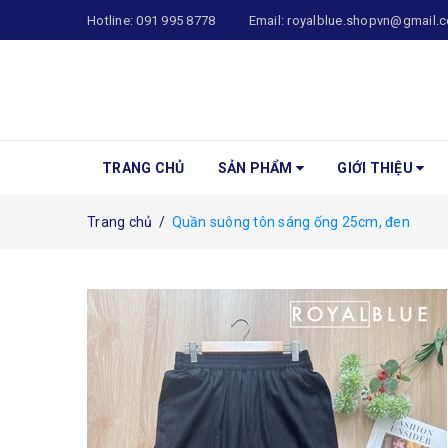
Hotline:
091 995 8778
Email:
royalblue.shopvn@gmail.
TRANG CHỦ
SẢN PHẨM
GIỚI THIỆU
Trang chủ
/
Quần suông tôn sáng ống 25cm, đen