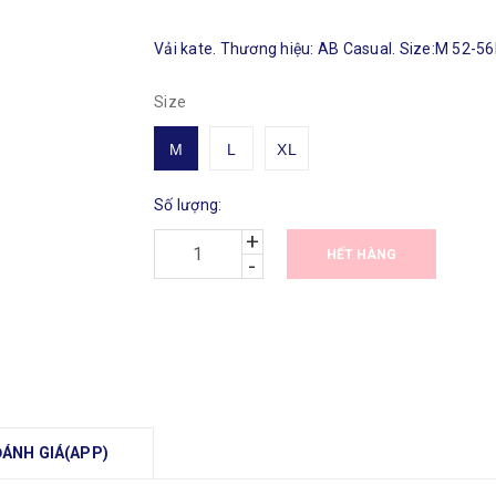
Vải kate. Thương hiệu: AB Casual. Size:M 52-56
Size
M
L
XL
Số lượng:
+
HẾT HÀNG
-
ĐÁNH GIÁ(APP)