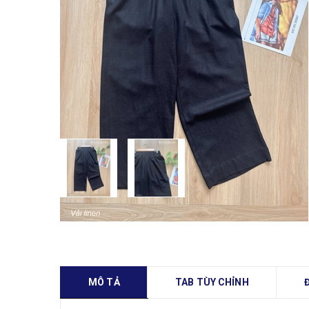
MÔ TẢ
TAB TÙY CHỈNH