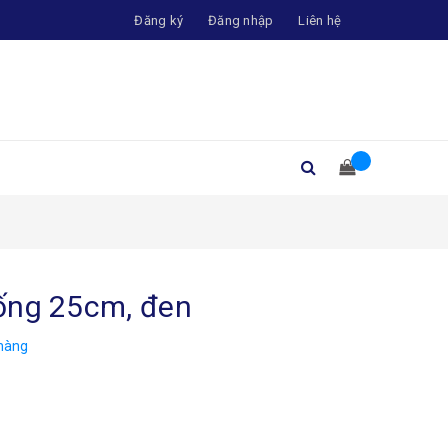
Đăng ký
Đăng nhập
Liên hệ
ống 25cm, đen
hàng