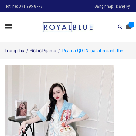
Hotline:
091 995 8778
Đăng nhập
Đăng ký
Trang chủ
/
Đồ bộ Pijama
/
Pijama QDTN lụa latin xanh thỏ