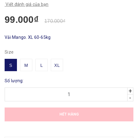
Viết đánh giá của bạn
99.000₫
170.000₫
Vải Mango. XL 60-65kg
Size
S
M
L
XL
Số lượng:
+
-
HẾT HÀNG