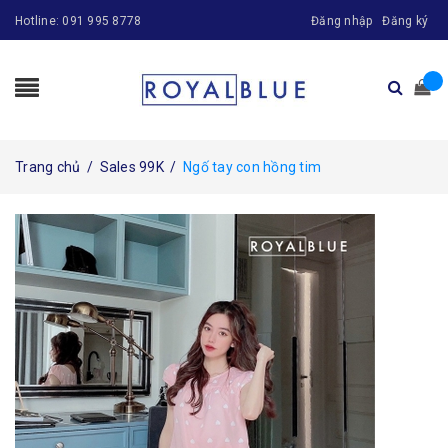
Hotline:
091 995 8778
Đăng nhập
Đăng ký
Trang chủ
/
Sales 99K
/
Ngố tay con hồng tim