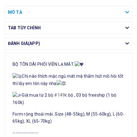
MÔ TẢ
TAB TÙY CHỈNH
ĐÁNH GIÁ(APP)
BỘ TÔN DÀI PHỐI VIỀN LẠ MẮT
Chị nào thích mặc ngủ mát mà thấm hút mồ hôi tốt
thì lấy em tôn này nha
Giá mua từ 2 bộ
#149k
bộ , 03 bộ freeship (1 bộ
160k)
Form rộng thoải mái. Size (48-55kg), M (55-60kg), L (60-
65kg); XL (65-70kg)
----------------