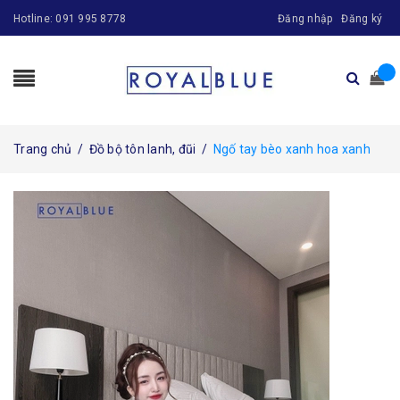
Hotline:
091 995 8778
Đăng nhập
Đăng ký
Trang chủ
/
Đồ bộ tôn lanh, đũi
/
Ngố tay bèo xanh hoa xanh