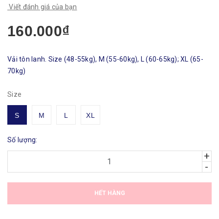
Viết đánh giá của bạn
160.000₫
Vải tôn lanh. Size (48-55kg), M (55-60kg), L (60-65kg); XL (65-
70kg)
Size
S
M
L
XL
Số lượng:
+
-
HẾT HÀNG