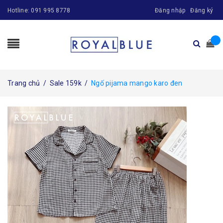
Hotline:
091 995 8778
Đăng nhập
Đăng ký
Trang chủ
/
Sale 159k
/
Ngố pijama mango karo đen