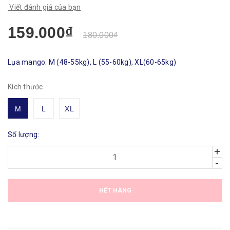
Viết đánh giá của bạn
159.000₫
180.000₫
Lụa mango. M (48-55kg), L (55-60kg), XL(60-65kg)
Kích thước
M
L
XL
Số lượng:
+
-
HẾT HÀNG