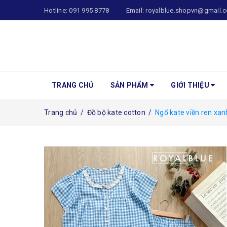
Hotline:
091 995 8778
Email:
royalblue.shopvn@gmail.
TRANG CHỦ
SẢN PHẨM
GIỚI THIỆU
Trang chủ
/
Đồ bộ kate cotton
/
Ngố kate viền ren xan