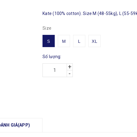
Kate (100% cotton). Size M (48-55kg), L (55-59k
Size
S
M
L
XL
Số lượng:
+
-
ĐÁNH GIÁ(APP)