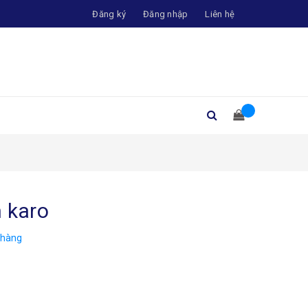
Đăng ký
Đăng nhập
Liên hệ
h karo
 hàng