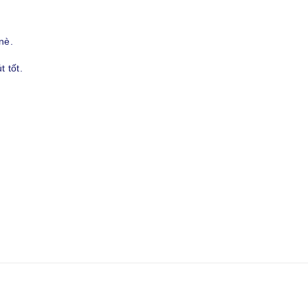
nè.
 tốt.