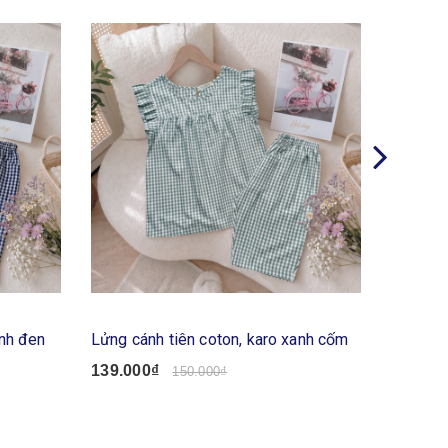
anh đen
Lửng cánh tiên coton, karo xanh cốm
Lửng cá
139.000₫
139.00
150.000₫