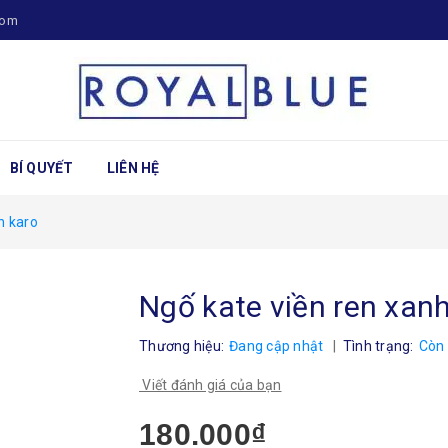
com
BÍ QUYẾT
LIÊN HỆ
h karo
Ngố kate viền ren xan
Thương hiệu:
Đang cập nhật
|
Tình trạng:
Còn
Viết đánh giá của bạn
180.000₫