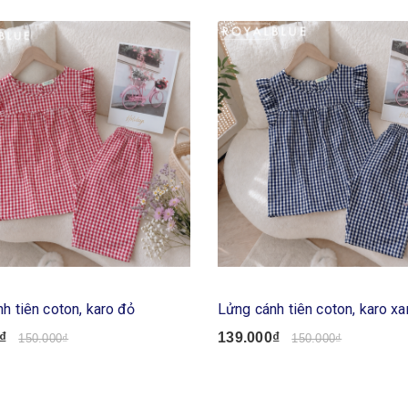
h tiên coton, karo đỏ
Lửng cánh tiên coton, karo x
₫
139.000₫
150.000₫
150.000₫