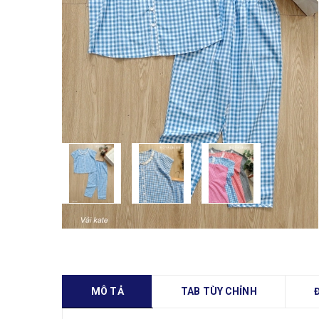
MÔ TẢ
TAB TÙY CHỈNH