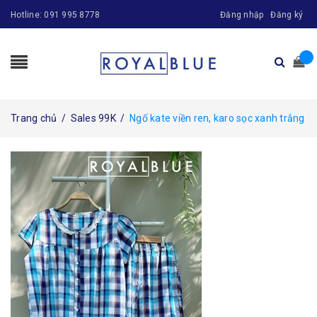
Hotline:
091 995 8778
Đăng nhập
Đăng ký
Trang chủ
/
Sales 99K
/
Ngố kate viền ren, karo sọc xanh trắng