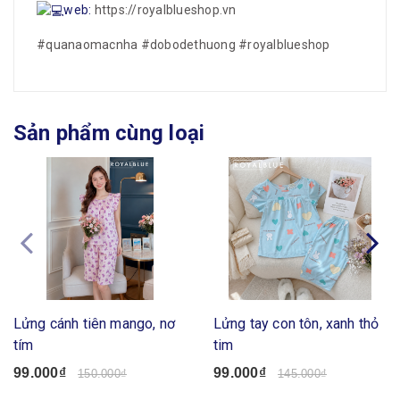
web:
https://royalblueshop.vn
#quanaomacnha
#dobodethuong
#royalblueshop
Sản phẩm cùng loại
Lửng cánh tiên mango, nơ
Lửng tay con tôn, xanh thỏ
tím
tim
99.000₫
99.000₫
150.000₫
145.000₫