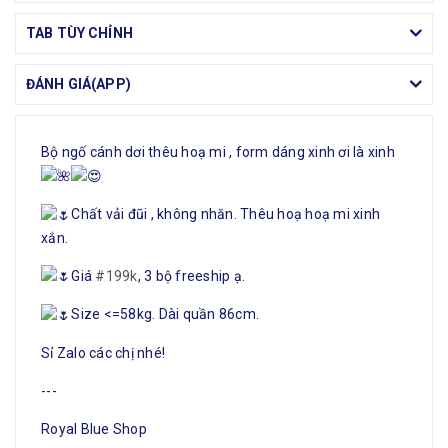
TAB TÙY CHỈNH
ĐÁNH GIÁ(APP)
Bộ ngố cánh dơi thêu hoạ mi , form dáng xinh ơi là xinh
Chất vải đũi , không nhăn. Thêu hoạ hoạ mi xinh
xắn.
Giá
#199k
, 3 bộ freeship ạ.
Size <=58kg. Dài quần 86cm.
Sỉ Zalo các chị nhé!
---
Royal Blue Shop