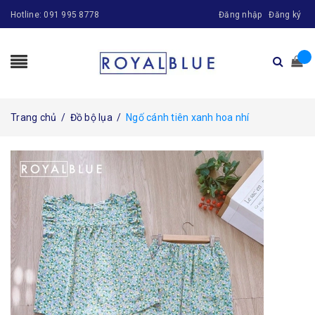
Hotline:
091 995 8778
Đăng nhập
Đăng ký
Trang chủ
/
Đồ bộ lụa
/
Ngố cánh tiên xanh hoa nhí