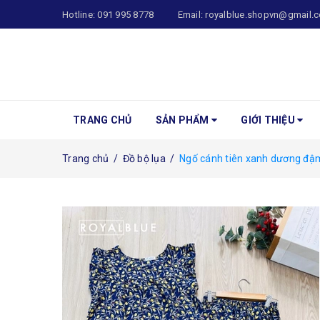
Hotline:
091 995 8778
Email:
royalblue.shopvn@gmail.
TRANG CHỦ
SẢN PHẨM
GIỚI THIỆU
Trang chủ
/
Đồ bộ lụa
/
Ngố cánh tiên xanh dương đậ