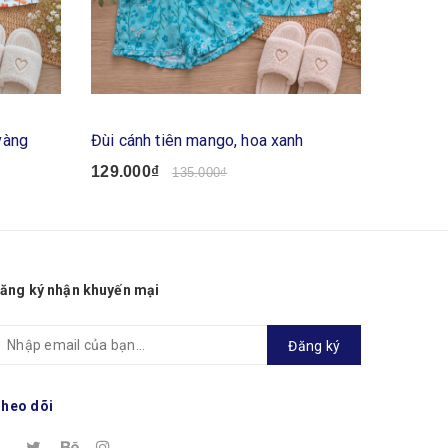
vàng
Đùi cánh tiên mango, hoa xanh
Lửng sá
129.000₫
139.00
135.000₫
ăng ký nhận khuyến mại
Đăng ký
heo dõi