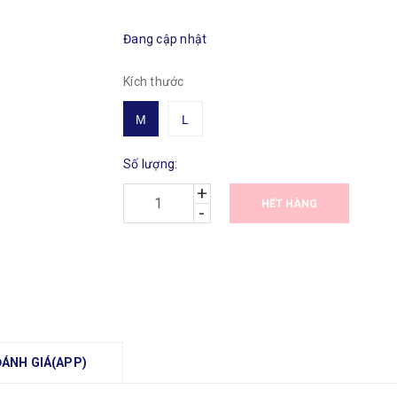
Đang cập nhật
Kích thước
M
L
Số lượng:
+
HẾT HÀNG
-
ĐÁNH GIÁ(APP)