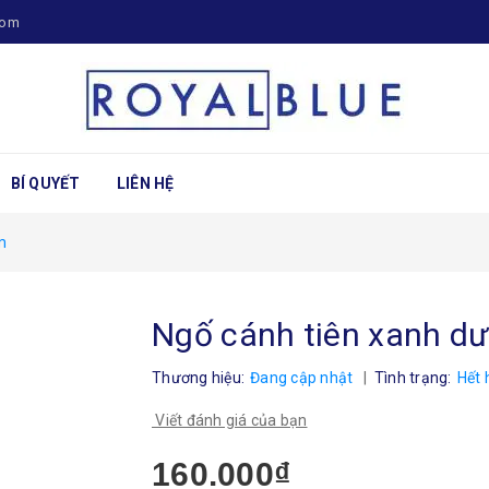
com
BÍ QUYẾT
LIÊN HỆ
m
Ngố cánh tiên xanh d
Thương hiệu:
Đang cập nhật
|
Tình trạng:
Hết 
Viết đánh giá của bạn
160.000₫