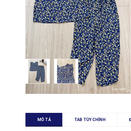
MÔ TẢ
TAB TÙY CHỈNH