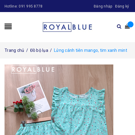
Hotline:
091 995 8778
Đăng nhập
Đăng ký
Trang chủ
/
Đồ bộ lụa
/
Lửng cánh tiên mango, tim xanh mint