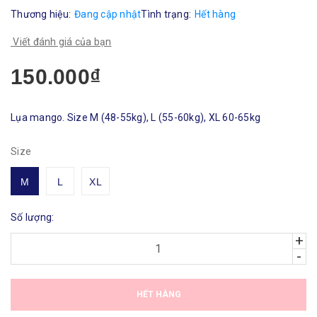
Thương hiệu:
Đang cập nhật
Tình trạng:
Hết hàng
Viết đánh giá của bạn
150.000₫
Lụa mango. Size M (48-55kg), L (55-60kg), XL 60-65kg
Size
M
L
XL
Số lượng:
+
-
HẾT HÀNG