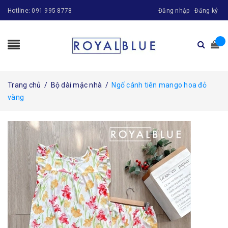
Hotline:
091 995 8778
Đăng nhập
Đăng ký
Trang chủ
/
Bộ dài mặc nhà
/
Ngố cánh tiên mango hoa đỏ
vàng