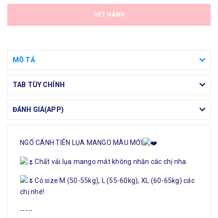
HẾT HÀNG
MÔ TẢ
TAB TÙY CHỈNH
ĐÁNH GIÁ(APP)
NGỐ CÁNH TIÊN LỤA MANGO MÀU MỚI
Chất vải lụa mango mát không nhăn các chị nha.
Có size M (50-55kg), L (55-60kg), XL (60-65kg) các
chị nhé!
-----