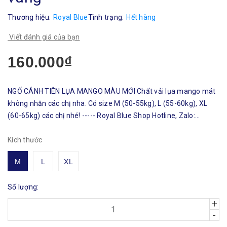
Thương hiệu:
Royal Blue
Tình trạng:
Hết hàng
Viết đánh giá của bạn
160.000₫
NGỐ CÁNH TIÊN LỤA MANGO MÀU MỚI Chất vải lụa mango mát
không nhăn các chị nha. Có size M (50-55kg), L (55-60kg), XL
(60-65kg) các chị nhé! ----- Royal Blue Shop Hotline, Zalo:
0919958778 web: https://royalblueshop.vn #dobodethuong
#royalblueshop
Kích thước
M
L
XL
Số lượng:
+
-