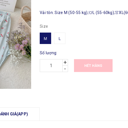
Vải tôn. Size M (50-55 kg);👕L (55-60kg);👚XL(
Size
M
L
Số lượng:
+
HẾT HÀNG
-
ĐÁNH GIÁ(APP)