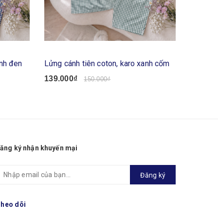
anh đen
Lửng cánh tiên coton, karo xanh cốm
Lửng cá
139.000₫
139.00
150.000₫
ăng ký nhận khuyến mại
Đăng ký
heo dõi