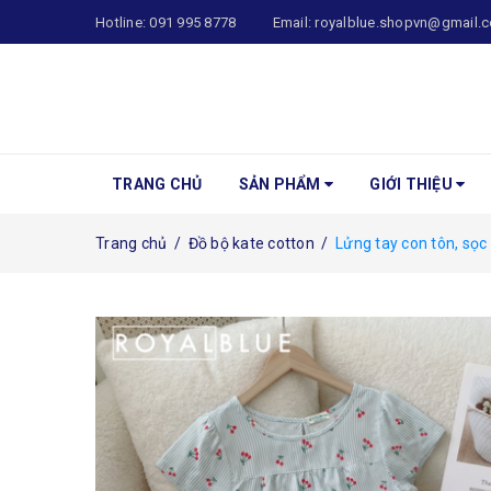
Hotline:
091 995 8778
Email:
royalblue.shopvn@gmail.
TRANG CHỦ
SẢN PHẨM
GIỚI THIỆU
Trang chủ
/
Đồ bộ kate cotton
/
Lửng tay con tôn, sọc