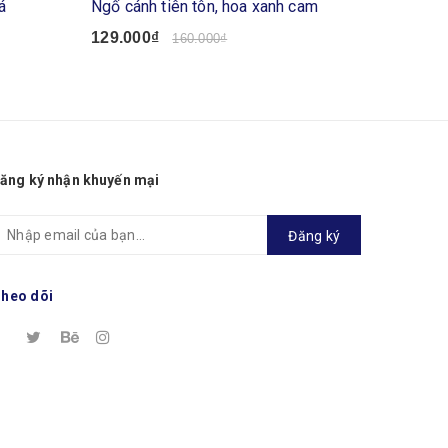
á
Ngố cánh tiên tôn, hoa xanh cam
Lửng tay
129.000₫
99.000
160.000₫
ăng ký nhận khuyến mại
Đăng ký
heo dõi