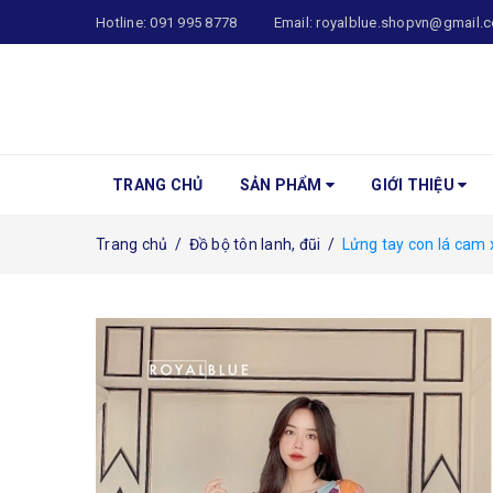
Hotline:
091 995 8778
Email:
royalblue.shopvn@gmail.
TRANG CHỦ
SẢN PHẨM
GIỚI THIỆU
Trang chủ
/
Đồ bộ tôn lanh, đũi
/
Lửng tay con lá cam