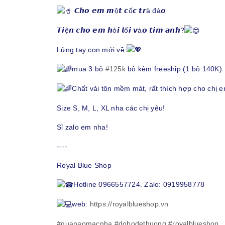
𝘾𝙝𝙤 𝙚𝙢 𝙢ộ𝙩 𝙘ố𝙘 𝙩𝙧à đà𝙤
𝙏𝙞ệ𝙣 𝙘𝙝𝙤 𝙚𝙢 𝙝ỏ𝙞 𝙡ố𝙞 𝙫à𝙤 𝙩𝙞𝙢 𝙖𝙣𝙝?
Lửng tay con mới về
mua 3 bộ
#125k
bộ kèm freeship (1 bộ 140K).
Chất vải tôn mềm mát, rất thích hợp cho chị
Size S, M, L, XL nha các chị yêu!
Sỉ zalo em nha!
----
Royal Blue Shop
Hotline 0966557724. Zalo: 0919958778
web:
https://royalblueshop.vn
#quanaomacnha
#dobodethuong
#royalblueshop