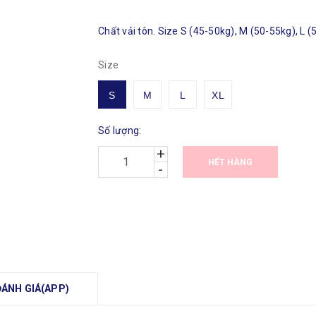
Chất vải tôn. Size S (45-50kg), M (50-55kg), L (
Size
S
M
L
XL
Số lượng:
+
HẾT HÀNG
-
ĐÁNH GIÁ(APP)