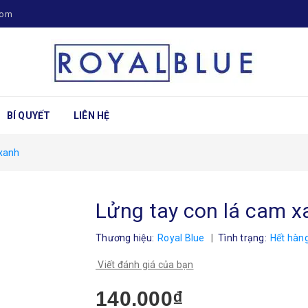
com
BÍ QUYẾT
LIÊN HỆ
 xanh
Lửng tay con lá cam x
Thương hiệu:
Royal Blue
|
Tình trạng:
Hết hàn
Viết đánh giá của bạn
140.000₫