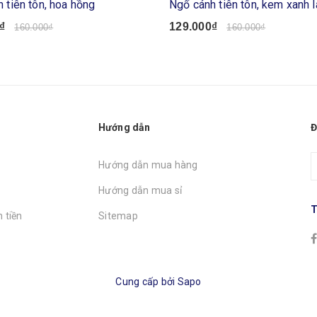
 tiên tôn, hoa hồng
Ngố cánh tiên tôn, kem xanh l
₫
129.000₫
160.000₫
160.000₫
Hướng dẫn
Đ
Hướng dẫn mua hàng
Hướng dẫn mua sỉ
T
 tiền
Sitemap
Cung cấp bởi
Sapo