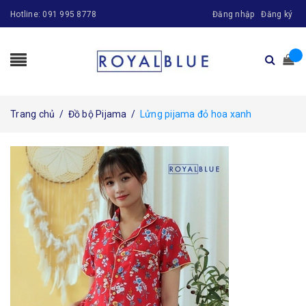
Hotline:
091 995 8778
Đăng nhập
Đăng ký
Trang chủ
/
Đồ bộ Pijama
/
Lửng pijama đỏ hoa xanh