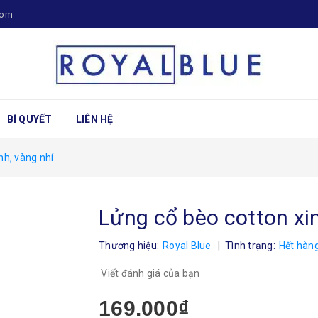
com
BÍ QUYẾT
LIÊN HỆ
nh, vàng nhí
Lửng cổ bèo cotton xin
Thương hiệu:
Royal Blue
|
Tình trạng:
Hết hàn
Viết đánh giá của bạn
169.000₫