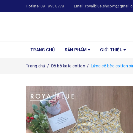
Hotline:
091 995 8778
Email:
royalblue.shopvn@gmail.
TRANG CHỦ
SẢN PHẨM
GIỚI THIỆU
Trang chủ
/
Đồ bộ kate cotton
/
Lửng cổ bèo cotton xi