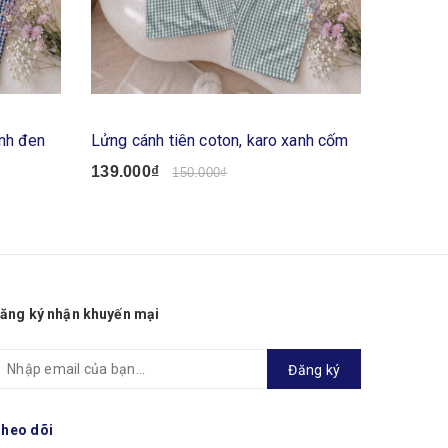
anh đen
Lửng cánh tiên coton, karo xanh cốm
Lửng cá
139.000₫
139.00
150.000₫
ăng ký nhận khuyến mại
Đăng ký
heo dõi