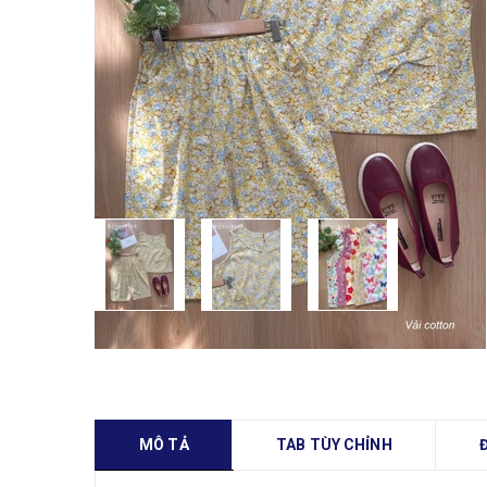
MÔ TẢ
TAB TÙY CHỈNH