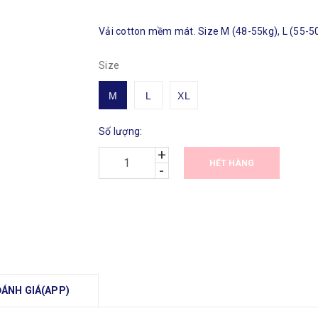
Vải cotton mềm mát. Size M (48-55kg), L (55-50
Size
M
L
XL
Số lượng:
+
HẾT HÀNG
-
ĐÁNH GIÁ(APP)