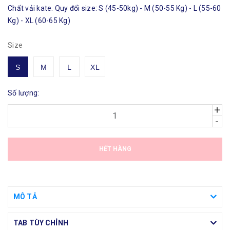
Chất vải kate. Quy đổi size: S (45-50kg) - M (50-55 Kg) - L (55-60
Kg) - XL (60-65 Kg)
Size
S
M
L
XL
Số lượng:
+
-
HẾT HÀNG
MÔ TẢ
TAB TÙY CHỈNH