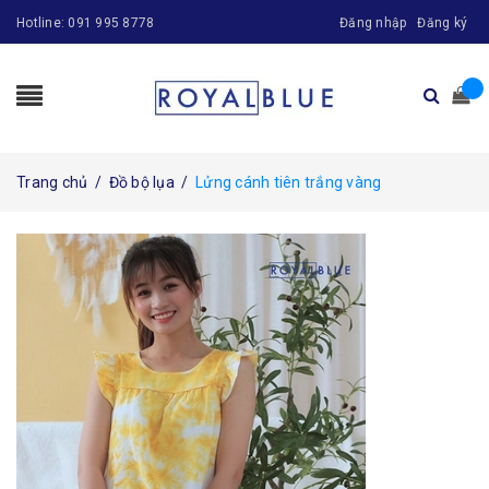
Hotline:
091 995 8778
Đăng nhập
Đăng ký
Trang chủ
/
Đồ bộ lụa
/
Lửng cánh tiên trắng vàng