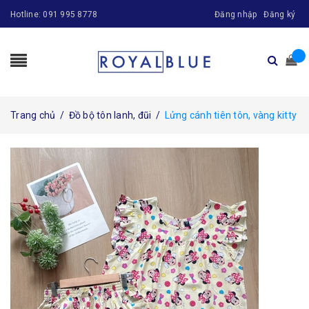
Hotline:
091 995 8778
Đăng nhập
Đăng ký
Trang chủ
/
Đồ bộ tôn lanh, đũi
/
Lửng cánh tiên tôn, vàng kitty