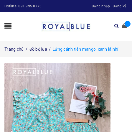
Hotline:
091 995 8778
Đăng nhập
Đăng ký
Trang chủ
/
Đồ bộ lụa
/
Lửng cánh tiên mango, xanh lá nhí