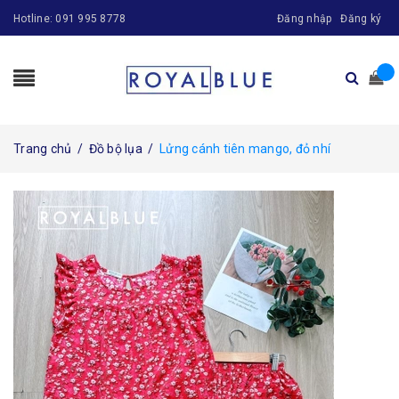
Hotline:
091 995 8778
Đăng nhập
Đăng ký
Trang chủ
/
Đồ bộ lụa
/
Lửng cánh tiên mango, đỏ nhí