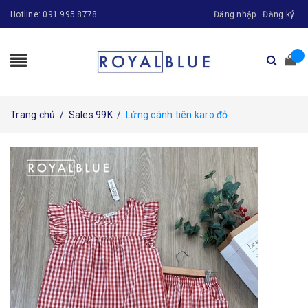
Hotline:
091 995 8778
Đăng nhập
Đăng ký
Trang chủ
/
Sales 99K
/
Lửng cánh tiên karo đỏ