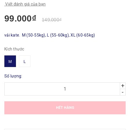
Viết đánh giá của bạn
99.000₫
149.000₫
vải kate. M (50-55kg), L (55-60kg), XL (60-65kg)
Kích thước
M
L
Số lượng:
+
-
HẾT HÀNG