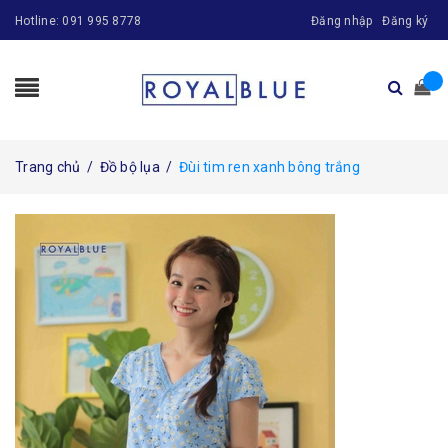
Hotline:
091 995 8778
Đăng nhập
Đăng ký
Trang chủ
/
Đồ bộ lụa
/
Đùi tim ren xanh bông trắng