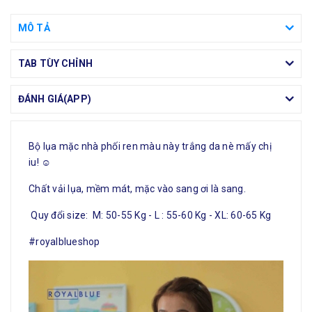
MÔ TẢ
TAB TÙY CHỈNH
ĐÁNH GIÁ(APP)
Bộ lụa mặc nhà phối ren màu này trắng da nè mấy chị
iu! ☺️
Chất vải lụa, mềm mát, mặc vào sang ơi là sang.
Quy đổi size: M: 50-55 Kg - L : 55-60 Kg - XL: 60-65 Kg
#royalblueshop