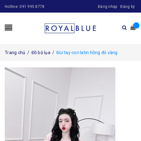
Hotline:
091 995 8778
Đăng nhập
Đăng ký
Trang chủ
/
Đồ bộ lụa
/
Đùi tay con latin hồng đỏ vàng