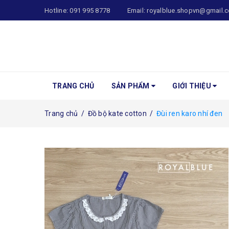
Hotline:
091 995 8778
Email:
royalblue.shopvn@gmail.
TRANG CHỦ
SẢN PHẨM
GIỚI THIỆU
Trang chủ
/
Đồ bộ kate cotton
/
Đùi ren karo nhí đen