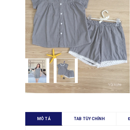
MÔ TẢ
TAB TÙY CHỈNH