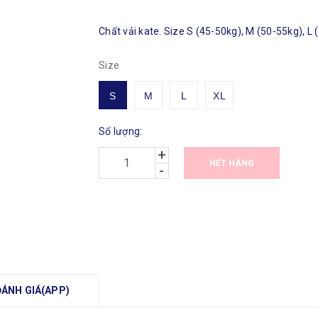
Chất vải kate. Size S (45-50kg), M (50-55kg), L
Size
S
M
L
XL
Số lượng:
+
HẾT HÀNG
-
ĐÁNH GIÁ(APP)