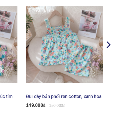
cúc tím
Đùi dây bản phối ren cotton, xanh hoa
Lửng cán
149.000₫
119.00
150.000₫