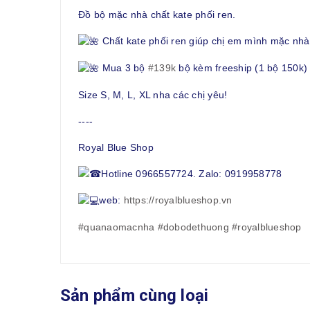
Đồ bộ mặc nhà chất kate phối ren.
Chất kate phối ren giúp chị em mình mặc nhà 
Mua 3 bộ
#139k
bộ kèm freeship (1 bộ 150k)
Size S, M, L, XL nha các chị yêu!
----
Royal Blue Shop
Hotline 0966557724. Zalo: 0919958778
web:
https://royalblueshop.vn
#quanaomacnha
#dobodethuong
#royalblueshop
Sản phẩm cùng loại