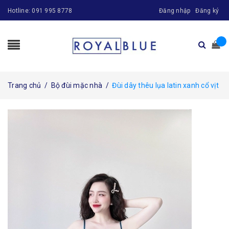
Hotline:
091 995 8778
Đăng nhập
Đăng ký
Trang chủ
/
Bộ đùi mặc nhà
/
Đùi dây thêu lụa latin xanh cổ vịt