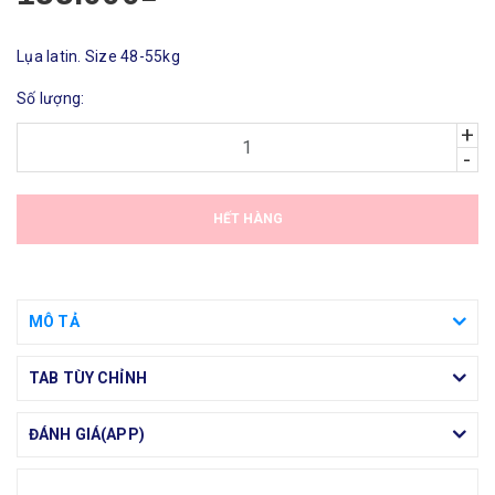
Lụa latin. Size 48-55kg
Số lượng:
+
-
HẾT HÀNG
MÔ TẢ
TAB TÙY CHỈNH
ĐÁNH GIÁ(APP)