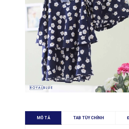
MÔ TẢ
TAB TÙY CHỈNH