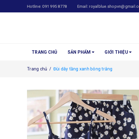
Hotline:
091 995 8778
Email:
royalblue.shopvn@gmail.
TRANG CHỦ
SẢN PHẨM
GIỚI THIỆU
Trang chủ
/
Đùi dây tầng xanh bông trắng