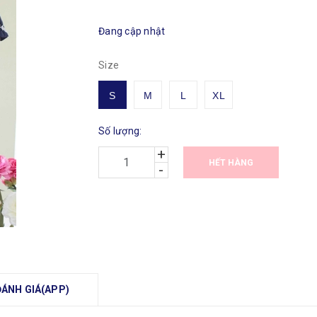
Đang cập nhật
Size
S
M
L
XL
Số lượng:
+
HẾT HÀNG
-
ĐÁNH GIÁ(APP)