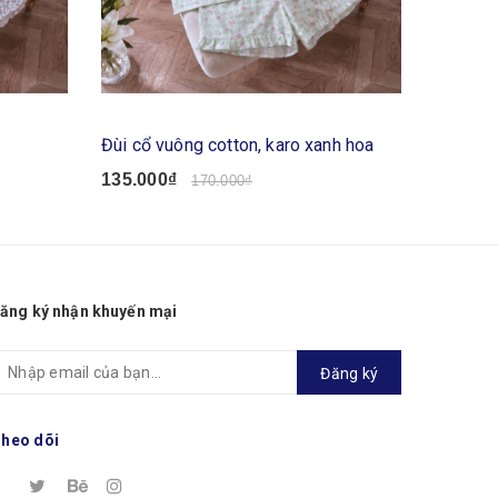
Đùi cổ vuông cotton, karo xanh hoa
Bộ dài c
135.000₫
135.00
170.000₫
ăng ký nhận khuyến mại
Đăng ký
heo dõi