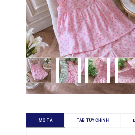
MÔ TẢ
TAB TÙY CHỈNH