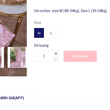
Vải cotton. size M (48-54kg), Size L (55-58kg)
Size
M
L
Số lượng:
+
HẾT HÀNG
-
ĐÁNH GIÁ(APP)