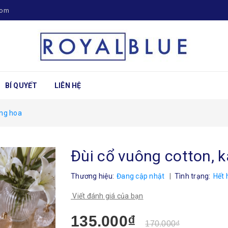
com
BÍ QUYẾT
LIÊN HỆ
ồng hoa
Đùi cổ vuông cotton, 
Thương hiệu:
Đang cập nhật
|
Tình trạng:
Hết 
Viết đánh giá của bạn
135.000₫
170.000₫