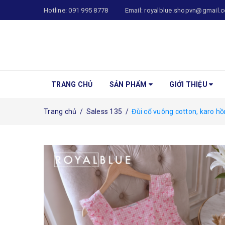
Hotline:
091 995 8778
Email:
royalblue.shopvn@gmail.
TRANG CHỦ
SẢN PHẨM
GIỚI THIỆU
Trang chủ
/
Saless 135
/
Đùi cổ vuông cotton, karo h