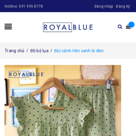
Hotline:
091 995 8778
Đăng nhập
Đăng ký
Trang chủ
/
Đồ bộ lụa
/
Đùi cánh tiên xanh bi đen