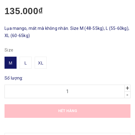
135.000₫
Lụa mango, mát mà không nhăn. Size M (48-55kg), L (55-60kg),
XL (60-65kg)
Size
M
L
XL
Số lượng:
+
-
HẾT HÀNG