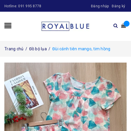
Hotline:
091 995 8778
Đăng nhập
Đăng ký
Trang chủ
/
Đồ bộ lụa
/
Đùi cánh tiên mango, tim hồng