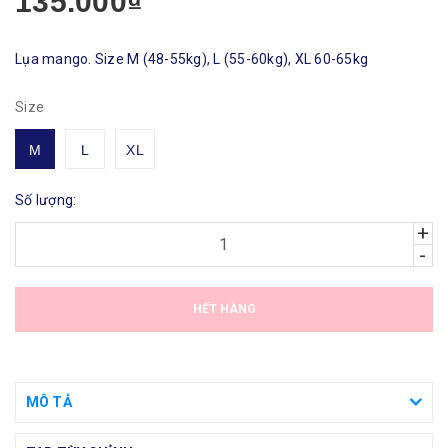
135.000₫
Lụa mango. Size M (48-55kg), L (55-60kg), XL 60-65kg
Size
M
L
XL
Số lượng:
+
-
HẾT HÀNG
MÔ TẢ