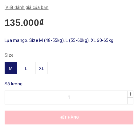
Viết đánh giá của bạn
135.000₫
Lụa mango. Size M (48-55kg), L (55-60kg), XL 60-65kg
Size
M
L
XL
Số lượng:
+
-
HẾT HÀNG