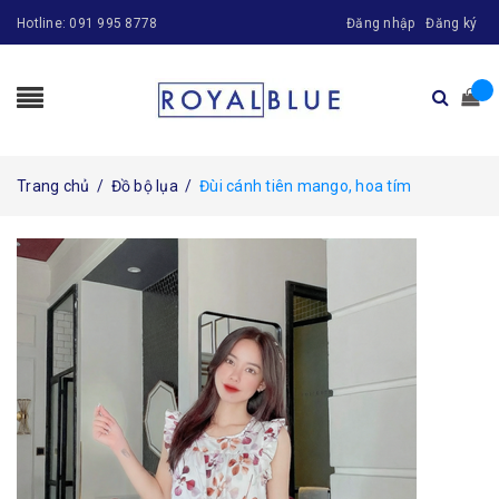
Hotline:
091 995 8778
Đăng nhập
Đăng ký
Trang chủ
/
Đồ bộ lụa
/
Đùi cánh tiên mango, hoa tím