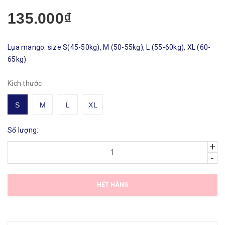
135.000₫
Lụa mango. size S(45-50kg), M (50-55kg), L (55-60kg), XL (60-
65kg)
Kích thước
S
M
L
XL
Số lượng:
+
-
HẾT HÀNG