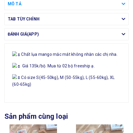
MÔ TẢ
TAB TÙY CHỈNH
ĐÁNH GIÁ(APP)
Chất lụa mango măc mát không nhăn các chị nha.
Giá 135k/bộ. Mua từ 02 bộ freeship ạ.
Có size S(45-50kg), M (50-55kg), L (55-60kg), XL
(60-65kg)
Sản phẩm cùng loại