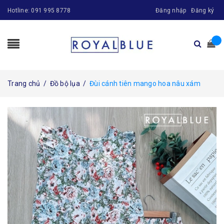
Hotline:
091 995 8778
Đăng nhập
Đăng ký
Trang chủ
/
Đồ bộ lụa
/
Đùi cánh tiên mango hoa nâu xám