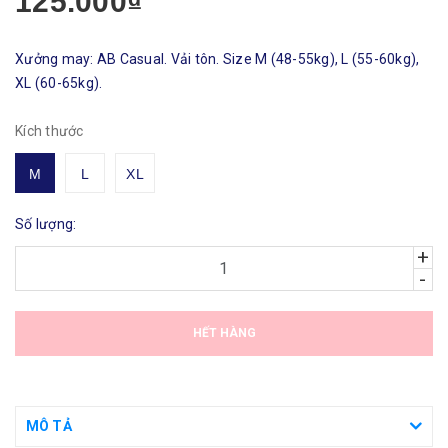
125.000₫
Xưởng may: AB Casual. Vải tôn. Size M (48-55kg), L (55-60kg),
XL (60-65kg).
Kích thước
M
L
XL
Số lượng:
+
-
HẾT HÀNG
MÔ TẢ