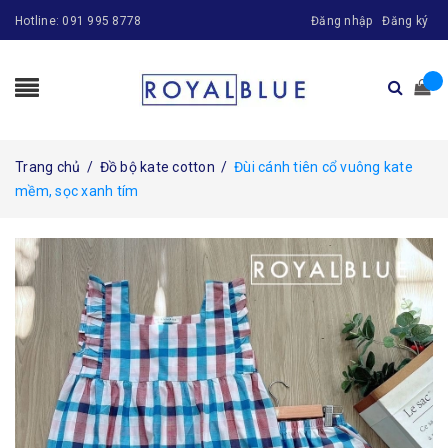
Hotline:
091 995 8778
Đăng nhập
Đăng ký
Trang chủ
/
Đồ bộ kate cotton
/
Đùi cánh tiên cổ vuông kate
mềm, sọc xanh tím