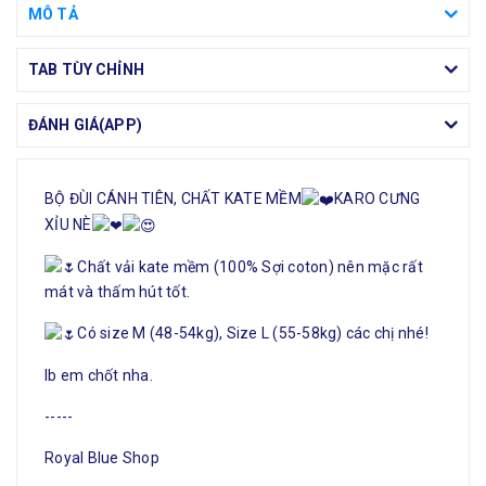
MÔ TẢ
TAB TÙY CHỈNH
ĐÁNH GIÁ(APP)
BỘ ĐÙI CÁNH TIÊN, CHẤT KATE MỀM
KARO CƯNG
XỈU NÈ
Chất vải kate mềm (100% Sợi coton) nên mặc rất
mát và thấm hút tốt.
Có size M (48-54kg), Size L (55-58kg) các chị nhé!
Ib em chốt nha.
-----
Royal Blue Shop