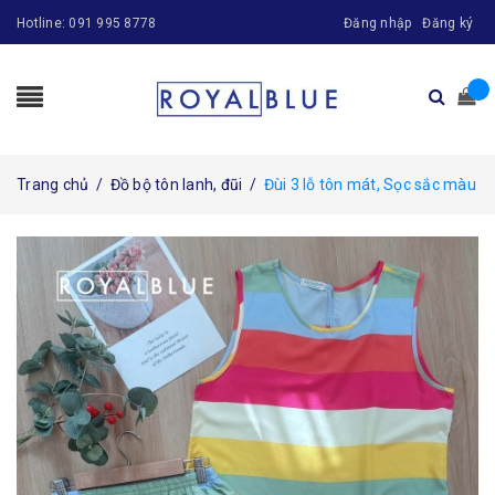
Hotline:
091 995 8778
Đăng nhập
Đăng ký
Trang chủ
/
Đồ bộ tôn lanh, đũi
/
Đùi 3 lỗ tôn mát, Sọc sắc màu