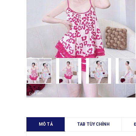
MÔ TẢ
TAB TÙY CHỈNH