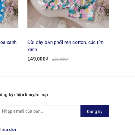
hoa xanh
Đùi dây bản phối ren cotton, cúc tím
Đùi dây
xanh
149.00
149.000₫
150.000₫
ăng ký nhận khuyến mại
Đăng ký
heo dõi