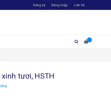
Đăng ký
Đăng nhập
Liên hệ
p xinh tươi, HSTH
hàng