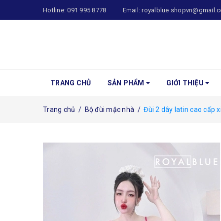
Hotline:
091 995 8778
Email:
royalblue.shopvn@gmail.
TRANG CHỦ
SẢN PHẨM
GIỚI THIỆU
Trang chủ
/
Bộ đùi mặc nhà
/
Đùi 2 dây latin cao cấp 