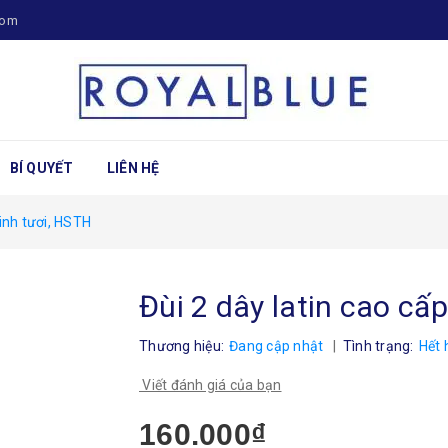
com
BÍ QUYẾT
LIÊN HỆ
xinh tươi, HSTH
Đùi 2 dây latin cao cấ
Thương hiệu:
Đang cập nhật
|
Tình trạng:
Hết 
Viết đánh giá của bạn
160.000₫