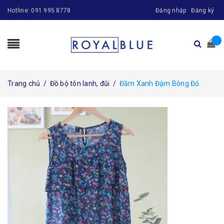
Hotline:
091 995 8778
Đăng nhập
Đăng ký
Trang chủ
/
Đồ bộ tôn lanh, đũi
/
Đầm Xanh Đậm Bông Đỏ