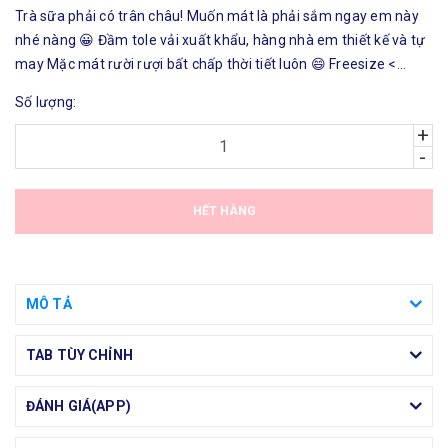
Trà sữa phải có trân châu! Muốn mát là phải sắm ngay em này
nhé nàng 😀 Đầm tole vải xuất khẩu, hàng nhà em thiết kế và tự
may Mặc mát rười rượi bất chấp thời tiết luôn 😄 Freesize <
58kg, dài 87cm #150K
Số lượng:
+
-
HẾT HÀNG
MÔ TẢ
TAB TÙY CHỈNH
ĐÁNH GIÁ(APP)