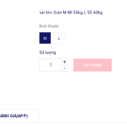
vải tôn. Size M 48-55kg, L 55-60kg
Kích thước
M
L
Số lượng:
+
HẾT HÀNG
-
ĐÁNH GIÁ(APP)