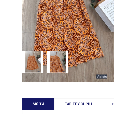
MÔ TẢ
TAB TÙY CHỈNH