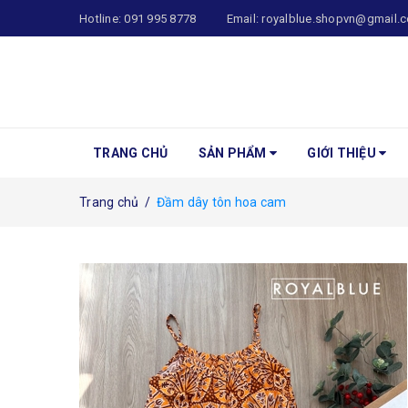
Hotline:
091 995 8778
Email:
royalblue.shopvn@gmail.
TRANG CHỦ
SẢN PHẨM
GIỚI THIỆU
Trang chủ
/
Đầm dây tôn hoa cam