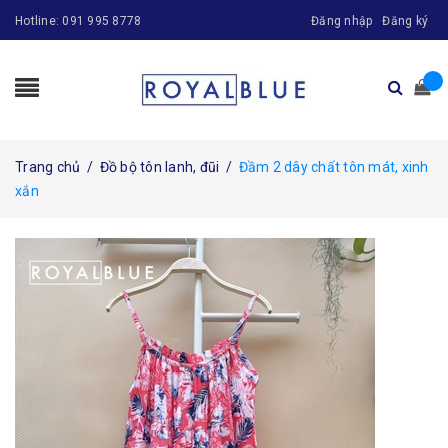
Hotline:
091 995 8778
Đăng nhập
Đăng ký
Trang chủ
/
Đồ bộ tôn lanh, đũi
/
Đầm 2 dây chất tôn mát, xinh
xắn