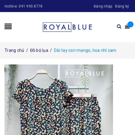
Hotline:
091 995 8778
Đăng nhập
Đăng ký
Trang chủ
/
Đồ bộ lụa
/
Dài tay con mango, hoa nhí cam