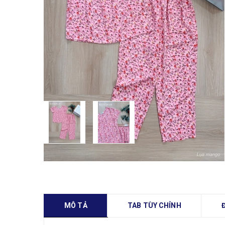
MÔ TẢ
TAB TÙY CHỈNH