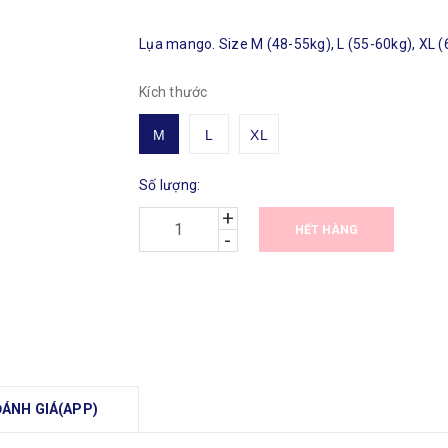
Lụa mango. Size M (48-55kg), L (55-60kg), XL 
Kích thước
M
L
XL
Số lượng:
+
HẾT HÀNG
-
ĐÁNH GIÁ(APP)