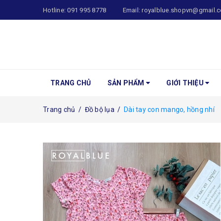
Hotline:
091 995 8778
Email:
royalblue.shopvn@gmail.
TRANG CHỦ
SẢN PHẨM
GIỚI THIỆU
Trang chủ
/
Đồ bộ lụa
/
Dài tay con mango, hồng nhí