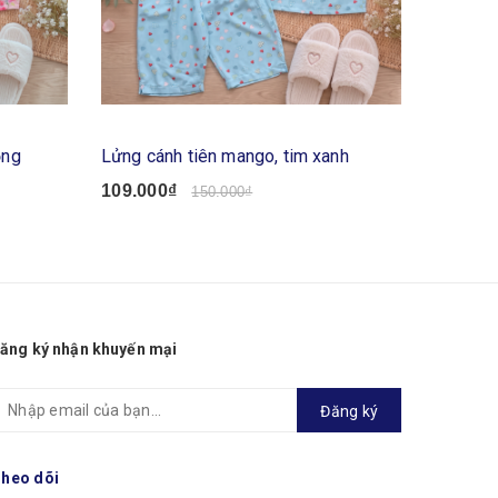
ồng
Lửng cánh tiên mango, tim xanh
Lửng cá
109.000₫
99.000
150.000₫
ăng ký nhận khuyến mại
Đăng ký
heo dõi