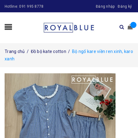
Hotline:
091 995 8778
Đăng nhập
Đăng ký
Trang chủ
/
Đồ bộ kate cotton
/
Bộ ngố kare viền ren xinh, karo
xanh