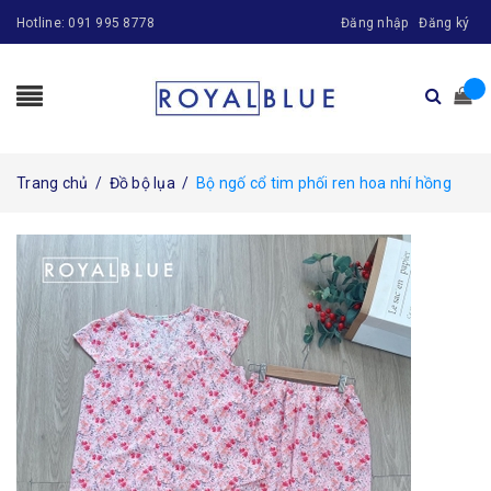
Hotline:
091 995 8778
Đăng nhập
Đăng ký
Trang chủ
/
Đồ bộ lụa
/
Bộ ngố cổ tim phối ren hoa nhí hồng