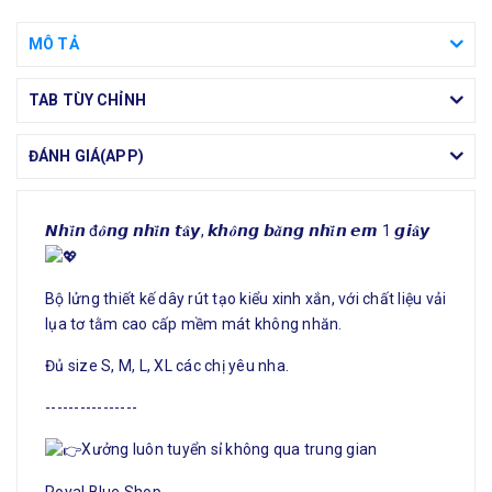
MÔ TẢ
TAB TÙY CHỈNH
ĐÁNH GIÁ(APP)
𝙉𝙝𝒊̀𝙣 đ𝒐̂𝙣𝙜 𝙣𝙝𝒊̀𝙣 𝙩𝐚̂𝙮, 𝙠𝙝𝒐̂𝙣𝙜 𝙗𝒂̆̀𝙣𝙜 𝙣𝙝𝒊̀𝙣 𝙚𝙢 1 𝙜𝙞𝐚̂𝙮
Bộ lửng thiết kế dây rút tạo kiểu xinh xắn, với chất liệu vải
lụa tơ tằm cao cấp mềm mát không nhăn.
Đủ size S, M, L, XL các chị yêu nha.
----------------
Xưởng luôn tuyển sỉ không qua trung gian
Royal Blue Shop