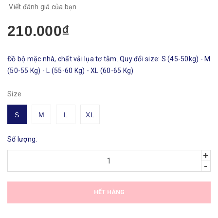
Viết đánh giá của bạn
210.000₫
Đồ bộ mặc nhà, chất vải lụa tơ tằm. Quy đổi size: S (45-50kg) - M
(50-55 Kg) - L (55-60 Kg) - XL (60-65 Kg)
Size
S
M
L
XL
Số lượng:
+
-
HẾT HÀNG