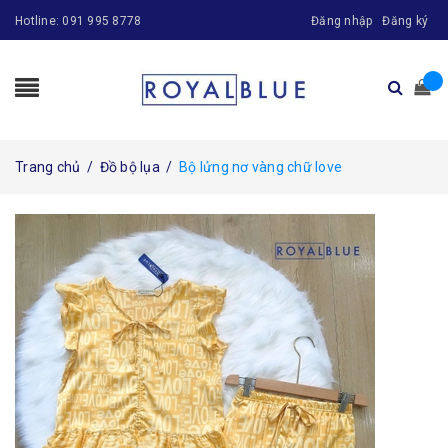
Hotline:
091 995 8778
Đăng nhập
Đăng ký
Trang chủ
/
Đồ bộ lụa
/
Bộ lửng nơ vàng chữ love