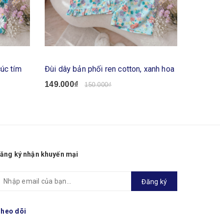
cúc tím
Đùi dây bản phối ren cotton, xanh hoa
Lửng cán
149.000₫
119.00
150.000₫
ăng ký nhận khuyến mại
Đăng ký
heo dõi