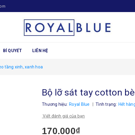
com
BÍ QUYẾT
LIÊN HỆ
èo tầng xinh, xanh hoa
Bộ lỡ sát tay cotton b
Thương hiệu:
Royal Blue
|
Tình trạng:
Hết hàn
Viết đánh giá của bạn
170.000₫