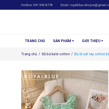
Hotline:
091 995 8778
Email:
royalblue.shopvn@gmail.
TRANG CHỦ
SẢN PHẨM
GIỚI THIỆU
Trang chủ
/
Đồ bộ kate cotton
/
Bộ lỡ sát tay cotton b