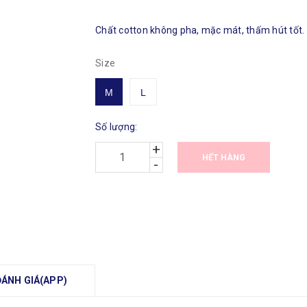
Chất cotton không pha, mặc mát, thấm hút tốt. 
Size
M
L
Số lượng:
+
HẾT HÀNG
-
ĐÁNH GIÁ(APP)